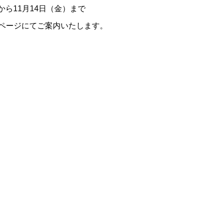
から11月14日（金）まで
ページにてご案内いたします。
na
Pocket
RSS
feedly
Pin it
この記事のタイトルとURLをコピーする
です。
【重要】価格改定のお知ら